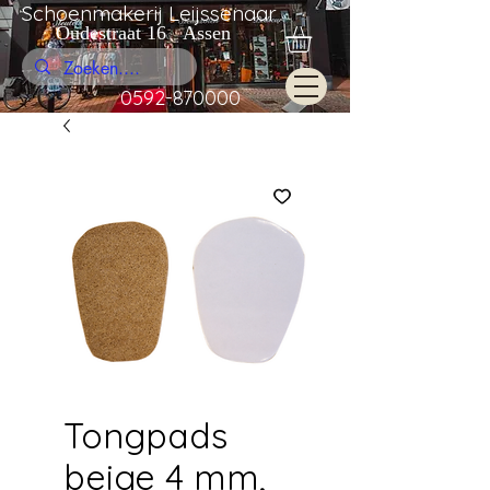
Schoenmakerij Leijssenaar
Oudestraat 16 Assen
0592-870000
Tongpads
beige 4 mm,