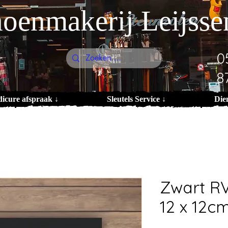
oenmakerij Leijsse
0
8
dicure afspraak ↓
Sleutels Service ↓
Die
Zwart R
12 x 12c