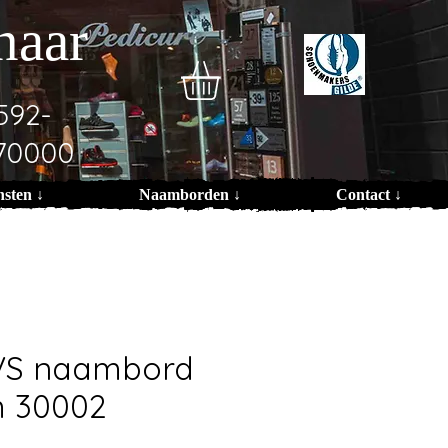
naar
592-
70000
nsten ↓
Naamborden ↓
Contact ↓
VS naambord
m 30002