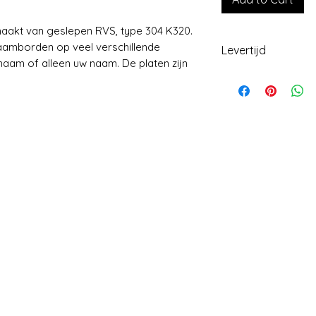
kt van geslepen RVS, type 304 K320.
naamborden op veel verschillende
Levertijd
aam of alleen uw naam. De platen zijn
Levering +/- 2 we