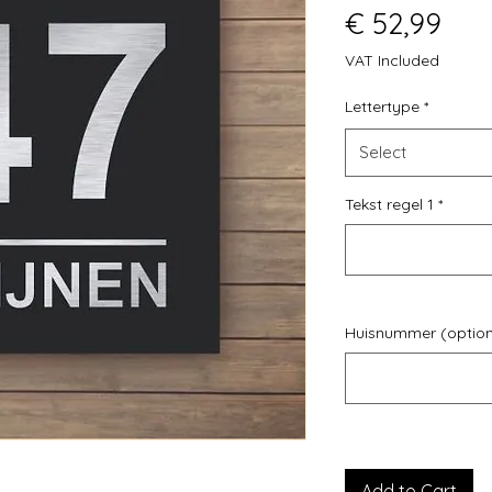
Pric
€ 52,99
VAT Included
Lettertype
*
Select
Tekst regel 1
*
Huisnummer (option
Add to Cart