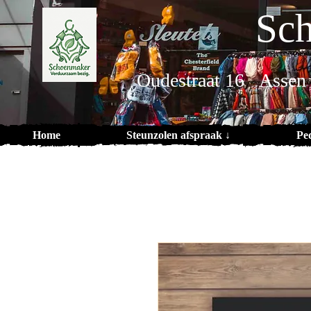
Sch
Oudestraat 16 Assen
Home
Steunzolen afspraak ↓
Pe