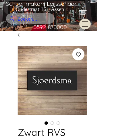
Schoenmakerij Leijssenaar
Oudestraat 16 Assen
0592-870000
Zwart RVS