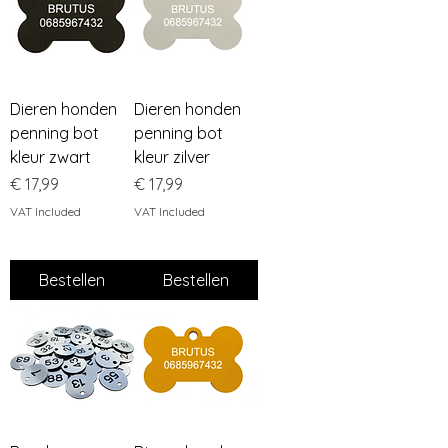
Dieren honden
Dieren honden
penning bot
penning bot
kleur zwart
kleur zilver
Price
Price
€ 17,99
€ 17,99
VAT Included
VAT Included
Bestellen
Bestellen