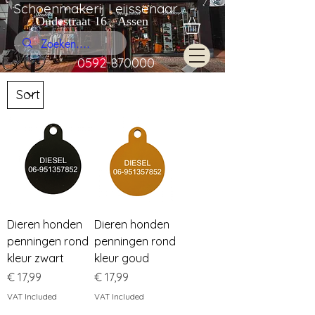
Schoenmakerij Leijssenaar
Oudestraat 16 Assen
0592-870000
Dieren honden
Dieren honden
penningen rond
penningen rond
kleur zwart
kleur goud
Price
Price
€ 17,99
€ 17,99
VAT Included
VAT Included