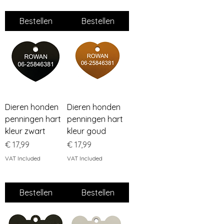
Bestellen
Bestellen
Dieren honden
Dieren honden
penningen hart
penningen hart
kleur zwart
kleur goud
Price
Price
€ 17,99
€ 17,99
VAT Included
VAT Included
Bestellen
Bestellen